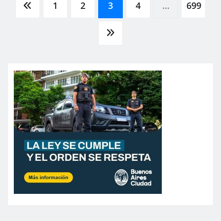
Paginación
1
2
3
4
…
699
de
entradas