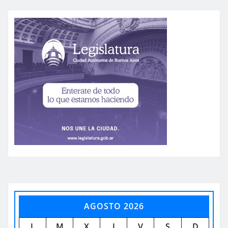
AGOSTO 2026
L
M
X
J
V
S
D