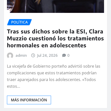
POLÍTICA
Tras sus dichos sobre la ESI, Clara
Muzzio cuestionó los tratamientos
hormonales en adolescentes
admin
Jul 24, 2026
0
La vicejefa de Gobierno porteño advirtió sobre las
complicaciones que estos tratamientos podrían
traer aparejados para los adolescentes. «Todos
estos…
MÁS INFORMACIÓN