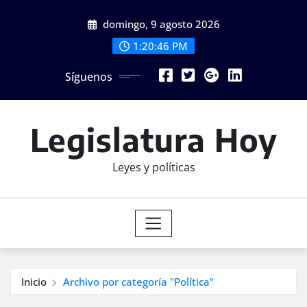
Saltar
domingo, 9 agosto 2026
al
contenido
1:20:48 PM
Síguenos
Legislatura Hoy
Leyes y políticas
Inicio
Archivo por categoría "Política"