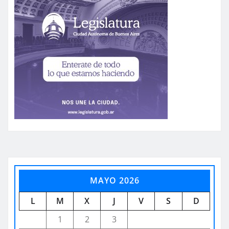
MAYO 2026
L
M
X
J
V
S
D
1
2
3