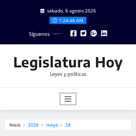
Saltar
sábado, 8 agosto 2026
al
contenido
1:24:48 AM
Síguenos
Legislatura Hoy
Leyes y políticas
Inicio
2026
mayo
28