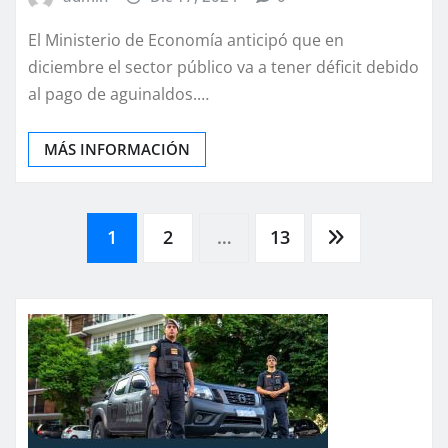
El Ministerio de Economía anticipó que en
diciembre el sector público va a tener déficit debido
al pago de aguinaldos.…
MÁS INFORMACIÓN
Paginación
1
2
…
13
de
entradas