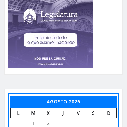
AGOSTO 2026
L
M
X
J
V
S
D
1
2