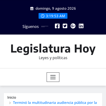
Saltar
domingo, 9 agosto 2026
al
contenido
3:19:54 AM
Síguenos
Legislatura Hoy
Leyes y políticas
Inicio
Terminó la multitudinaria audiencia pública por la