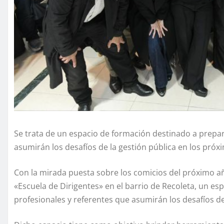
Se trata de un espacio de formación destinado a prepar
asumirán los desafíos de la gestión pública en los próx
Con la mirada puesta sobre los comicios del próximo añ
«Escuela de Dirigentes» en el barrio de Recoleta, un es
profesionales y referentes que asumirán los desafíos de