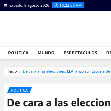
Saltar
sábado, 8 agosto 2026
10:22:37 AM
al
contenido
POLÍTICA
MUNDO
ESPECTACULOS
D
Inicio
De cara a las elecciones, LLA lanzó su «Escuela de
POLÍTICA
De cara a las eleccio