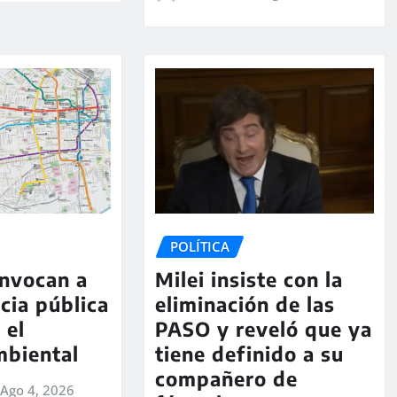
POLÍTICA
onvocan a
Milei insiste con la
cia pública
eliminación de las
 el
PASO y reveló que ya
mbiental
tiene definido a su
compañero de
Ago 4, 2026