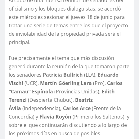
Al cabo de una intensa reunión de senadores del
oficialismo y los bloques dialoguistas, se acordó
este miércoles sesionar el jueves 18 de junio para
tratar una serie de temas entre los que el proyecto
de inviolabilidad de la propiedad privada será el
principal.
Fue precisamente el tema que más discusión
generó durante la reunión de la que tomaron parte
los senadores
Patricia Bullrich
(LLA),
Eduardo
Vischi
(UCR),
Martín Göerling Lara
(Pro),
Carlos
“Camau” Espínola
(Provincias Unidas),
Edith
Terenzi
(Despierta Chubut),
Beatriz
Ávila
(Independencia)
, Carlos Arce
(Frente de la
Concordia) y
Flavia Royón
(Primero los Salteños), y
sobre el que continuarán discutiendo a lo largo de
los próximos días en busca de posibles