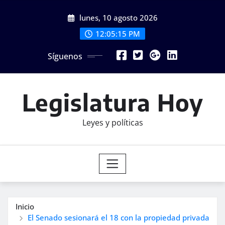
Saltar
lunes, 10 agosto 2026
al
contenido
12:05:16 PM
Síguenos
Legislatura Hoy
Leyes y políticas
Inicio
El Senado sesionará el 18 con la propiedad privada