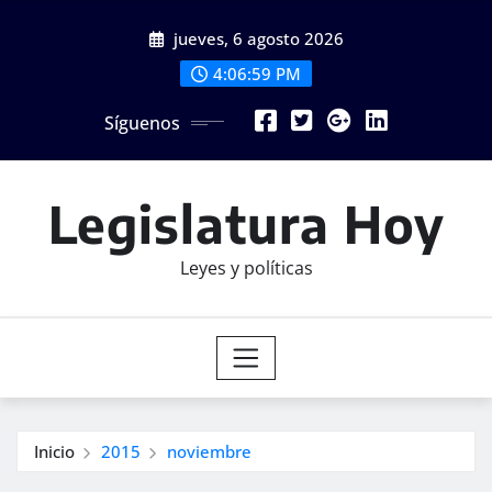
Saltar
jueves, 6 agosto 2026
al
contenido
4:06:59 PM
Síguenos
Legislatura Hoy
Leyes y políticas
Inicio
2015
noviembre