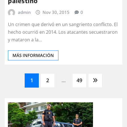
palestino
admin
Nov 30, 2015
0
Un crimen que derivó en un sangriento conflicto. El
hecho ocurrió en 2014. Los atacantes secuestraron
y mataron a la…
MÁS INFORMACIÓN
Paginación
1
2
…
49
de
entradas