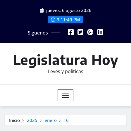
Saltar
jueves, 6 agosto 2026
al
contenido
9:11:49 PM
Síguenos
Legislatura Hoy
Leyes y políticas
Inicio
2025
enero
16