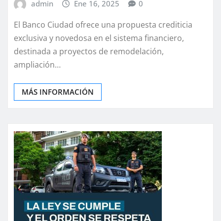
admin
Ene 16, 2025
0
El Banco Ciudad ofrece una propuesta crediticia
exclusiva y novedosa en el sistema financiero,
destinada a proyectos de remodelación,
ampliación…
MÁS INFORMACIÓN