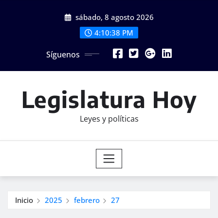
Saltar
sábado, 8 agosto 2026
al
contenido
4:10:39 PM
Síguenos
Legislatura Hoy
Leyes y políticas
Inicio
2025
febrero
27