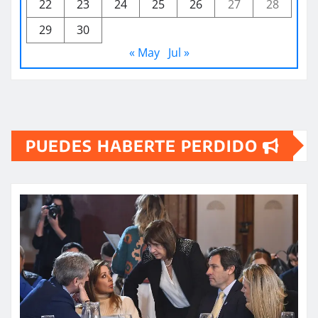
22
23
24
25
26
27
28
29
30
« May
Jul »
PUEDES HABERTE PERDIDO