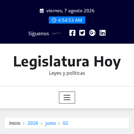
Saltar
viernes, 7 agosto 2026
al
contenido
4:54:53 AM
Síguenos
Legislatura Hoy
Leyes y políticas
Inicio
2026
junio
02