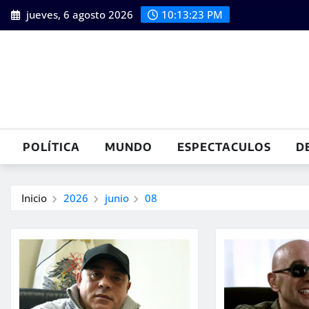
Saltar
jueves, 6 agosto 2026
10:13:24 PM
al
contenido
POLÍTICA
MUNDO
ESPECTACULOS
D
Inicio
2026
junio
08