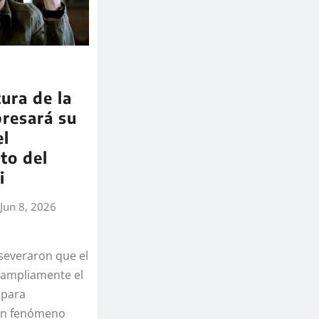
tura de la
resará su
el
nto del
i
Jun 8, 2026
severaron que el
ó ampliamente el
 para
 un fenómeno