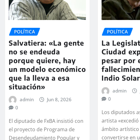
POLÍTICA
POLÍTICA
Salvatiera: «La gente
La Legisla
no se endeuda
Ciudad exp
porque quiere, hay
pesar por 
un modelo económico
fallecimie
que la lleva a esa
Indio Solar
situación»
admin
0
admin
Jun 8, 2026
0
Los diputados a
artista «excedi
El diputado de FxBA insistió con
ámbito artístico
el proyecto de Programa de
convertirse en
Desendeudamiento Popular y