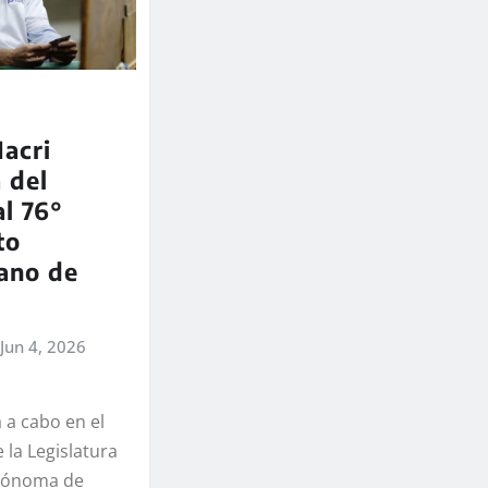
acri
 del
l 76°
to
ano de
Jun 4, 2026
á a cabo en el
 la Legislatura
utónoma de