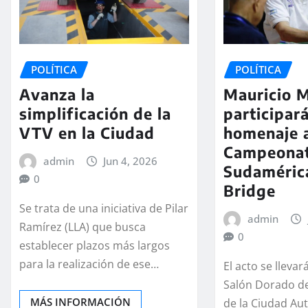
POLÍTICA
POLÍTICA
Avanza la
Mauricio M
simplificación de la
participará
VTV en la Ciudad
homenaje a
Campeona
admin
Jun 4, 2026
Sudaméric
0
Bridge
Se trata de una iniciativa de Pilar
admin
Ramírez (LLA) que busca
0
establecer plazos más largos
para la realización de ese…
El acto se llevar
Salón Dorado de
MÁS INFORMACIÓN
de la Ciudad A