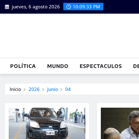
Saltar
jueves, 6 agosto 2026
10:09:33 PM
al
contenido
POLÍTICA
MUNDO
ESPECTACULOS
D
Inicio
2026
junio
04