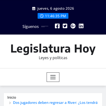
Saltar
jueves, 6 agosto 2026
al
contenido
11:46:36 PM
Síguenos
Legislatura Hoy
Leyes y políticas
Inicio
Dos jugadores deben regresar a River: ¿Los tendrá