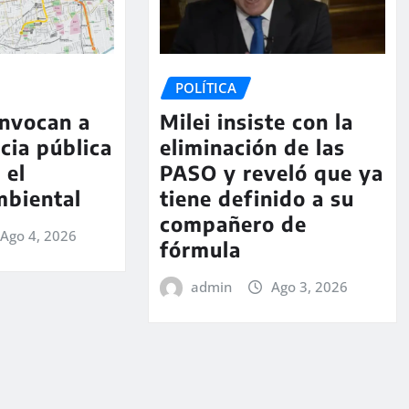
POLÍTICA
onvocan a
Milei insiste con la
cia pública
eliminación de las
 el
PASO y reveló que ya
mbiental
tiene definido a su
compañero de
Ago 4, 2026
fórmula
admin
Ago 3, 2026