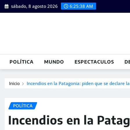
Saltar
sábado, 8 agosto 2026
6:25:39 AM
al
contenido
POLÍTICA
MUNDO
ESPECTACULOS
D
Inicio
Incendios en la Patagonia: piden que se declare l
POLÍTICA
Incendios en la Pata