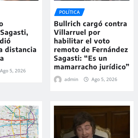
POLÍTICA
so
Bullrich cargó contra
Sagasti,
Villarruel por
dió
habilitar el voto
a distancia
remoto de Fernández
ma
Sagasti: “Es un
mamarracho jurídico”
Ago 5, 2026
admin
Ago 5, 2026