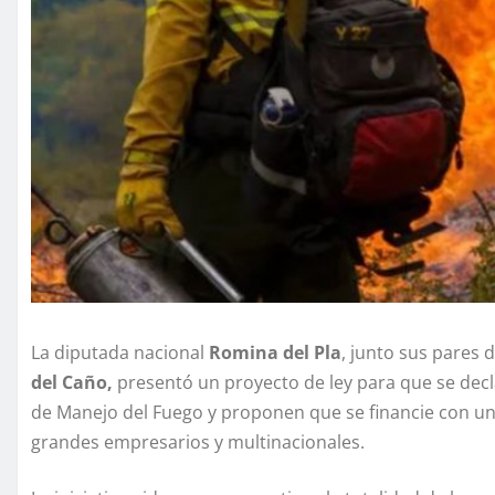
La diputada nacional
Romina del Pla
, junto sus pares
del Caño,
presentó un proyecto de ley para que se decl
de Manejo del Fuego y proponen que se financie con un
grandes empresarios y multinacionales.