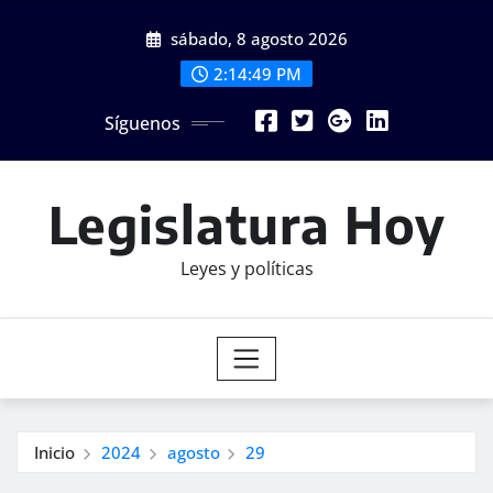
Saltar
sábado, 8 agosto 2026
al
contenido
2:14:49 PM
Síguenos
Legislatura Hoy
Leyes y políticas
Inicio
2024
agosto
29