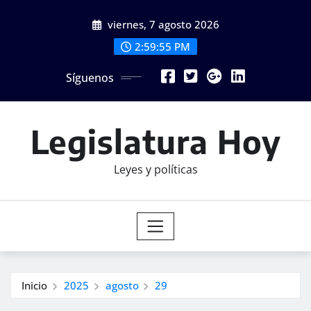
Saltar
viernes, 7 agosto 2026
al
contenido
2:59:56 PM
Síguenos
Legislatura Hoy
Leyes y políticas
Inicio
2025
agosto
29