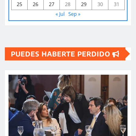
25
26
27
28
29
30
31
« Jul
Sep »
PUEDES HABERTE PERDIDO