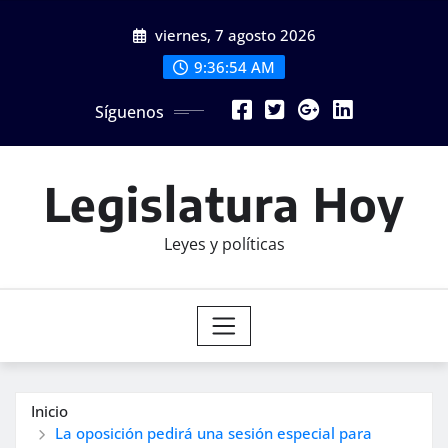
Saltar
viernes, 7 agosto 2026
al
contenido
9:36:55 AM
Síguenos
Legislatura Hoy
Leyes y políticas
Inicio
La oposición pedirá una sesión especial para