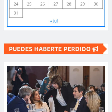
24
25
26
27
28
29
30
31
« Jul
PUEDES HABERTE PERDIDO