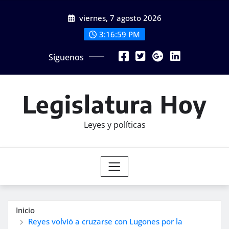
Saltar
viernes, 7 agosto 2026
al
contenido
3:17:01 PM
Síguenos
Legislatura Hoy
Leyes y políticas
Inicio
Reyes volvió a cruzarse con Lugones por la