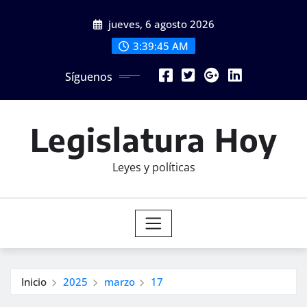
Saltar
jueves, 6 agosto 2026
al
contenido
3:39:45 AM
Síguenos
Legislatura Hoy
Leyes y políticas
Inicio
2025
marzo
17