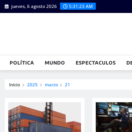
Saltar
jueves, 6 agosto 2026
5:31:24 AM
al
contenido
POLÍTICA
MUNDO
ESPECTACULOS
D
Inicio
2025
marzo
21