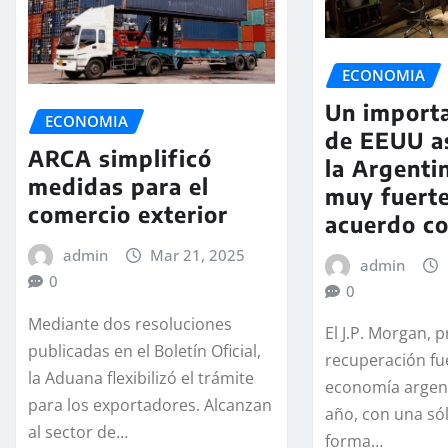
ECONOMIA
Un import
ECONOMIA
de EEUU a
ARCA simplificó
la Argenti
medidas para el
muy fuerte
comercio exterior
acuerdo co
admin
Mar 21, 2025
admin
0
0
Mediante dos resoluciones
El J.P. Morgan, 
publicadas en el Boletín Oficial,
recuperación fue
la Aduana flexibilizó el trámite
economía argent
para los exportadores. Alcanzan
año, con una só
al sector de…
forma…