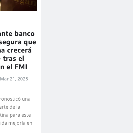
ante banco
segura que
na crecerá
 tras el
n el FMI
Mar 21, 2025
pronosticó una
rte de la
ina para este
lida mejoría en