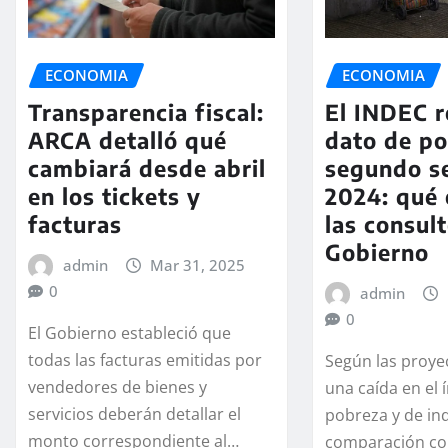
ECONOMIA
ECONOMIA
Transparencia fiscal:
El INDEC r
ARCA detalló qué
dato de po
cambiará desde abril
segundo s
en los tickets y
2024: qué
facturas
las consult
Gobierno
admin
Mar 31, 2025
0
admin
0
El Gobierno estableció que
todas las facturas emitidas por
Según las proye
vendedores de bienes y
una caída en el 
servicios deberán detallar el
pobreza y de in
monto correspondiente al…
comparación co