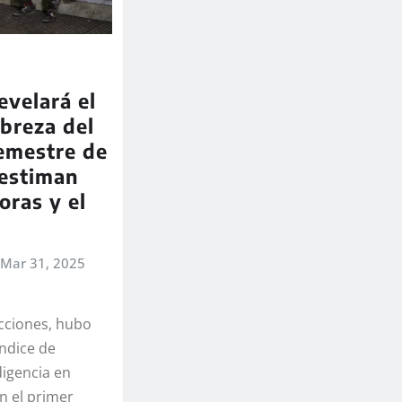
evelará el
breza del
emestre de
 estiman
oras y el
Mar 31, 2025
cciones, hubo
índice de
digencia en
n el primer