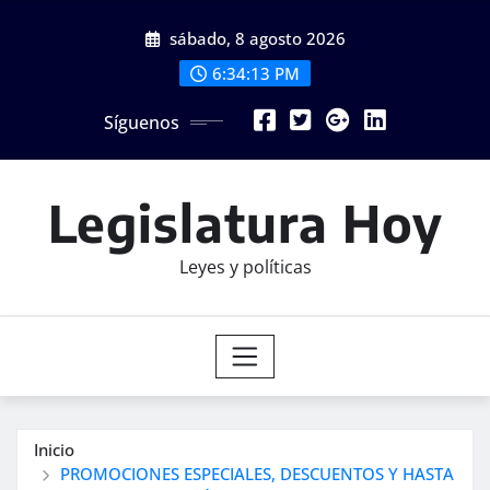
Saltar
sábado, 8 agosto 2026
al
contenido
6:34:14 PM
Síguenos
Legislatura Hoy
Leyes y políticas
Inicio
PROMOCIONES ESPECIALES, DESCUENTOS Y HASTA