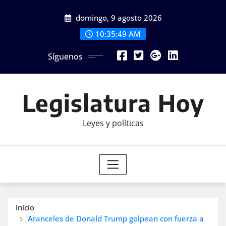
Saltar
domingo, 9 agosto 2026
al
contenido
10:35:50 AM
Síguenos
Legislatura Hoy
Leyes y políticas
Inicio
Aranceles de Donald Trump golpean con fuerza a