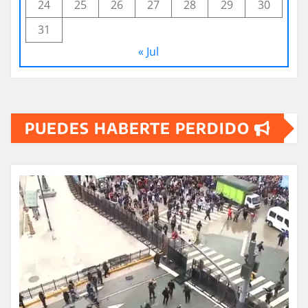
24
25
26
27
28
29
30
31
« Jul
PUEDES HABERTE PERDIDO