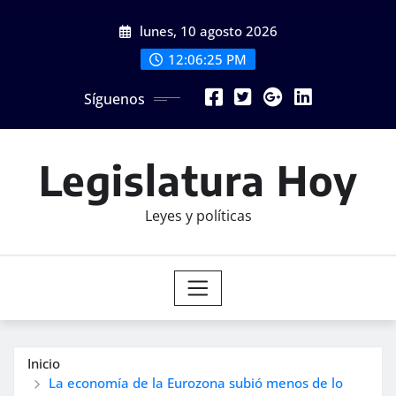
Saltar
lunes, 10 agosto 2026
al
contenido
12:06:26 PM
Síguenos
Legislatura Hoy
Leyes y políticas
Inicio
La economía de la Eurozona subió menos de lo