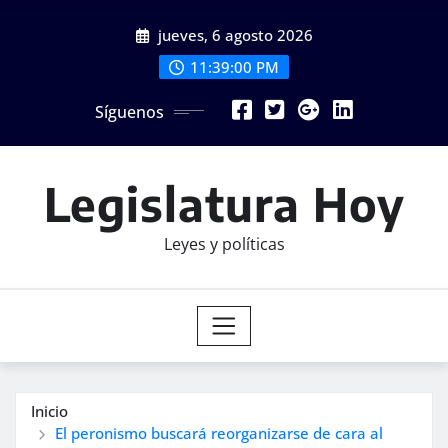
Saltar
jueves, 6 agosto 2026
al
contenido
11:39:01 PM
Síguenos
Legislatura Hoy
Leyes y políticas
Inicio
El peronismo buscará reorganizarse de cara al