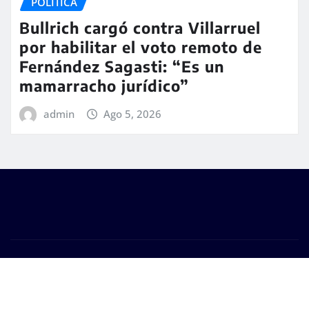
POLÍTICA
Bullrich cargó contra Villarruel
por habilitar el voto remoto de
Fernández Sagasti: “Es un
mamarracho jurídico”
admin
Ago 5, 2026
Copyright © 2026 | Funciona con
WordPress
|
Seattle
News
de
ThemeArile