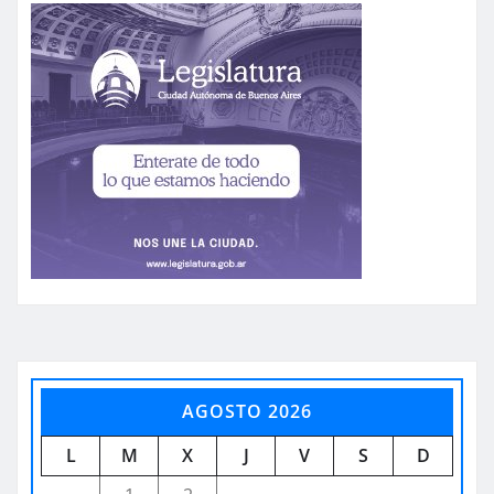
AGOSTO 2026
L
M
X
J
V
S
D