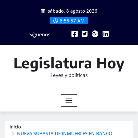
Saltar
sábado, 8 agosto 2026
al
contenido
6:55:58 AM
Síguenos
Legislatura Hoy
Leyes y políticas
Inicio
NUEVA SUBASTA DE INMUEBLES EN BANCO